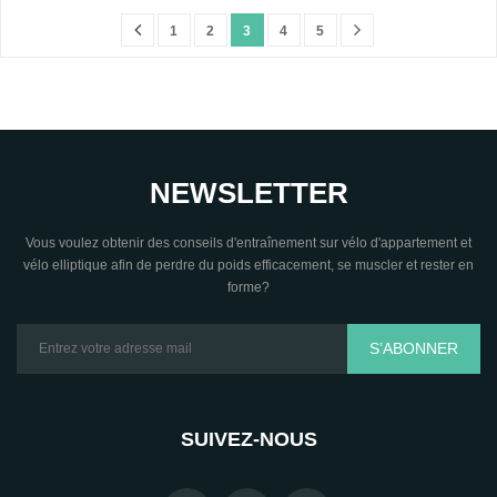
1
2
3
4
5
NEWSLETTER
Vous voulez obtenir des conseils d'entraînement sur vélo d'appartement et
vélo elliptique afin de perdre du poids efficacement, se muscler et rester en
forme?
S’ABONNER
SUIVEZ-NOUS