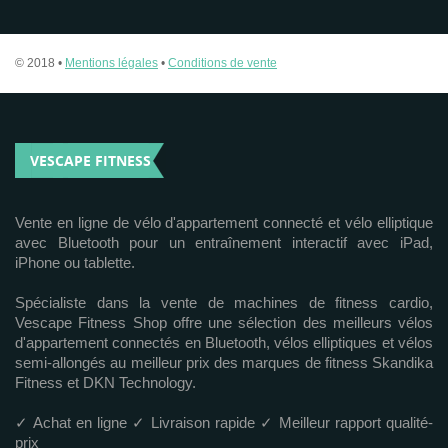
© 2018 •
Mentions légales
•
Conditions de vente
VESCAPE FITNESS
Vente en ligne de vélo d'appartement connecté et vélo elliptique
avec Bluetooth pour un entraînement interactif avec iPad,
iPhone ou tablette.
Spécialiste dans la vente de machines de fitness cardio,
Vescape Fitness Shop offre une sélection des meilleurs vélos
d'appartement connectés en Bluetooth, vélos elliptiques et vélos
semi-allongés au meilleur prix des marques de fitness Skandika
Fitness et DKN Technology.
✓ Achat en ligne ✓ Livraison rapide ✓ Meilleur rapport qualité-
prix