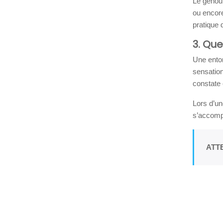
Le genou e
ou encore
pratique 
3. Qu
Une ento
sensation
constate 
Lors d’un
s’accompa
ATT