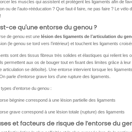
forcer les muscles qui assistent et protègent les ligaments afin de favo
on ou de l’auto-rééducation ? Que faut-il faire, ne pas faire ? Le vélo
!
'est-ce qu'une entorse du genou ?
rse de genou est une
lésion des ligaments de l’articulation du ge
sion (le genou se tord vers l’intérieur) et touchent les ligaments croisés
ents sont des tissus fibreux très solides et élastiques qui relient les o
 Ils permettent aux os de bouger tout en fixant des limites grâce à leur é
e articulation se déboîte). Une entorse intervient lorsque les ligament
On parle d’entorse grave lors d’une rupture des ligaments.
types d’entorse du genou :
orse bégnine correspond à une lésion partielle des ligaments
orse grave correspond à une lésion totale (rupture) des ligaments
uses et facteurs de risque de l’entorse du ge