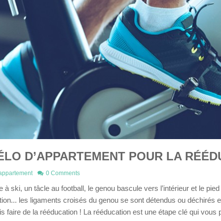
ÉLO D’APPARTEMENT POUR LA RÉÉD
'appartement
0 Comments
à ski, un tâcle au football, le genou bascule vers l’intérieur et le pied
ion... les ligaments croisés du genou se sont détendus ou déchirés et il
s faire de la rééducation ! La rééducation est une étape clé qui vous