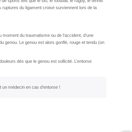
 de sports tels que le ski, le football, le rugby, le tennis
ruptures du ligament croisé surviennent lors de la
 moment du traumatisme ou de l’accident, d’une
du genou. Le genou est alors gonflé, rouge et tendu (on
ouleurs dès que le genou est sollicité. L’entorse
t un médecin en cas d’entorse !