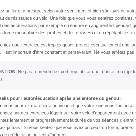
 au fur et à mesure, selon votre sentiment et bien sûr l’avis de votr
eau de résistance du vélo. Une fois que vous vous sentirez confiants
t des accélérations par exemple ou encore en augmentant pendant qu
r la force musculaire des jambes et des cuisses) et en répétant ces ex
entez que l’exercice est trop exigeant, prenez éventuellement une jo
 il est important d’être constant et persévérant. Ne vous arrêtez pa
ENTION.
Ne pas reprendre le sport trop tôt car une reprise trop rapide 
u.
eils pour l'autorééducation après une entorse du genou :
e vous pourrez marcher à nouveau et que votre kiné vous l'autorisera
cez par des exercices légers sur votre vélo d'appartement avec une 
tez lentement et progressivement la durée de vos séances d'entraîn
cez jamais ! Si vous sentez que vous avez un peu trop forcé, prenez
 de rééducation ou l'entraînement.