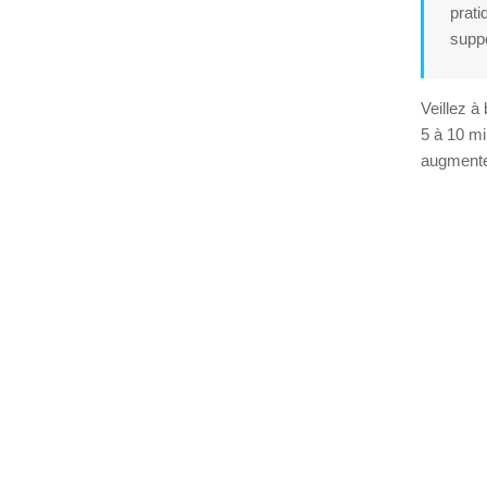
prati
suppo
Veillez à
5 à 10 mi
augmente