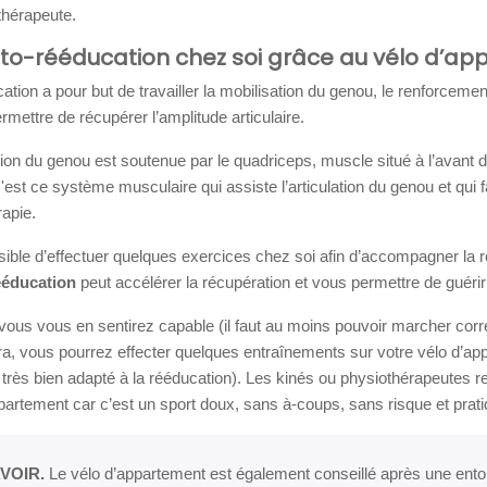
thérapeute.
auto-rééducation chez soi grâce au vélo d’a
ation a pour but de travailler la mobilisation du genou, le renforce
ermettre de récupérer l’amplitude articulaire.
ation du genou est soutenue par le quadriceps, muscle situé à l’avant de 
'est ce système musculaire qui assiste l’articulation du genou et qui f
rapie.
ssible d’effectuer quelques exercices chez soi afin d’accompagner la r
ééducation
peut accélérer la récupération et vous permettre de guérir p
ous vous en sentirez capable (il faut au moins pouvoir marcher corr
era, vous pourrez effecter quelques entraînements sur votre vélo d’ap
 très bien adapté à la rééducation). Les kinés ou physiothérapeutes 
partement car c’est un sport doux, sans à-coups, sans risque et pratiq
VOIR.
Le vélo d’appartement est également conseillé après une entors