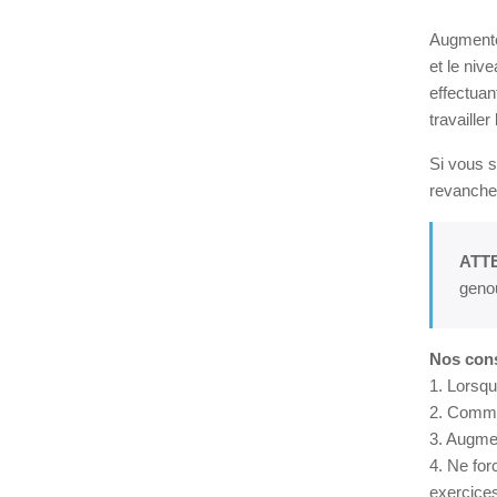
Augmentez
et le niv
effectuan
travaille
Si vous s
revanche,
ATT
geno
Nos cons
1. Lorsqu
2. Commen
3. Augmen
4. Ne for
exercices