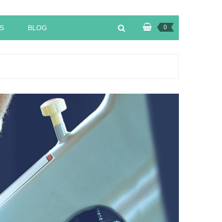
S
BLOG
0