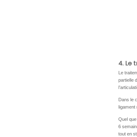
4. Le
Le traite
partielle
l’articul
Dans le c
ligament 
Quel que 
6 semaine
tout en s