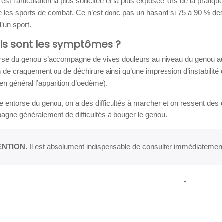
st l'articulation la plus sollicitée et la plus exposée lors de la pratique
 les sports de combat. Ce n’est donc pas un hasard si 75 à 90 % des 
d’un sport.
els sont les symptômes ?
rse du genou s’accompagne de vives douleurs au niveau du genou au
 de craquement ou de déchirure ainsi qu’une impression d’instabilité 
en général l’apparition d’oedème).
e entorse du genou, on a des difficultés à marcher et on ressent des d
gne généralement de difficultés à bouger le genou.
ENTION.
Il est absolument indispensable de consulter immédiatemen