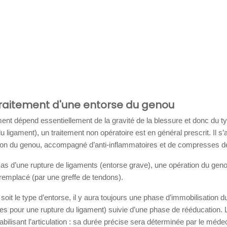
 traitement d'une entorse du genou
ment dépend essentiellement de la gravité de la blessure et donc du t
 du ligament), un traitement non opératoire est en général prescrit. Il
ation du genou, accompagné d’anti-inflammatoires et de compresses d
as d’une rupture de ligaments (entorse grave), une opération du genou
remplacé (par une greffe de tendons).
soit le type d’entorse, il y aura toujours une phase d’immobilisation 
s pour une rupture du ligament) suivie d’une phase de rééducation. L’
tabilisant l’articulation : sa durée précise sera déterminée par le méd