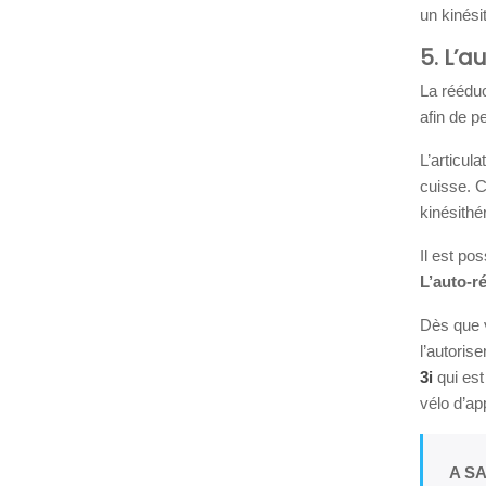
un kinési
5. L’
La rééduc
afin de p
L’articul
cuisse. C
kinésithé
Il est po
L’auto-r
Dès que v
l’autoris
3i
qui est
vélo d’ap
A SA