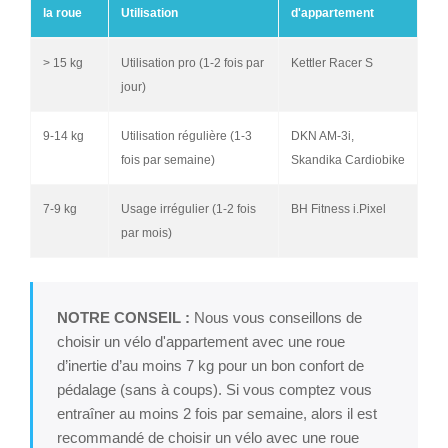
la roue
Utilisation
d'appartement
> 15 kg
Utilisation pro (1-2 fois par
Kettler Racer S
jour)
9-14 kg
Utilisation régulière (1-3
DKN AM-3i,
fois par semaine)
Skandika Cardiobike
7-9 kg
Usage irrégulier (1-2 fois
BH Fitness i.Pixel
par mois)
NOTRE CONSEIL :
Nous vous conseillons de
choisir un vélo d'appartement avec une roue
d’inertie d’au moins 7 kg pour un bon confort de
pédalage (sans à coups). Si vous comptez vous
entraîner au moins 2 fois par semaine, alors il est
recommandé de choisir un vélo avec une roue