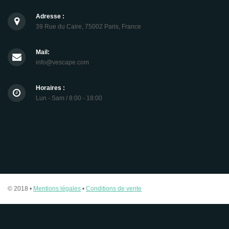
Adresse :
39 Rue du Caire, 75002 Paris, France
Mail:
info@vescape.com
Horaires :
Lun - Sam / 8:00 - 18:00
© 2018 •
Mentions légales
•
Conditions de vente