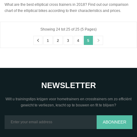
What are the best elliptical cross trainers in 2018? Find out our comparison
chart of the elliptical bikes according to their characteristics and prices.
Showing 24 tot 25 of 25 (5 Pages)
1
2
3
4
5
NEWSLETTER
Wilt u trainingstips krijgen voor hometrainers en crosstrainers om zo efficiënt
gewicht te verliezen, kracht op te bouwen en fit te blijven?
ABONNEER