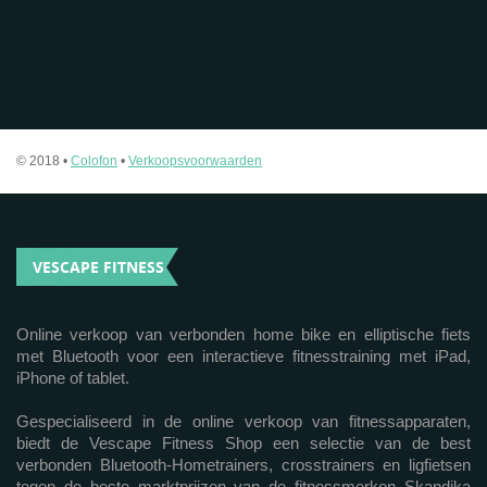
© 2018 •
Colofon
•
Verkoopsvoorwaarden
VESCAPE FITNESS
Online verkoop van verbonden home bike en elliptische fiets
met Bluetooth voor een interactieve fitnesstraining met iPad,
iPhone of tablet.
Gespecialiseerd in de online verkoop van fitnessapparaten,
biedt de Vescape Fitness Shop een selectie van de best
verbonden Bluetooth-Hometrainers, crosstrainers en ligfietsen
tegen de beste marktprijzen van de fitnessmerken Skandika