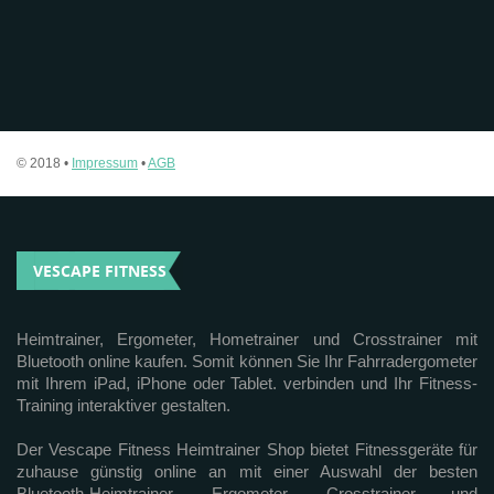
© 2018 •
Impressum
•
AGB
VESCAPE FITNESS
Heimtrainer, Ergometer, Hometrainer und Crosstrainer mit
Bluetooth online kaufen. Somit können Sie Ihr Fahrradergometer
mit Ihrem iPad, iPhone oder Tablet. verbinden und Ihr Fitness-
Training interaktiver gestalten.
Der Vescape Fitness Heimtrainer Shop bietet Fitnessgeräte für
zuhause günstig online an mit einer Auswahl der besten
Bluetooth-Heimtrainer, Ergometer, Crosstrainer und