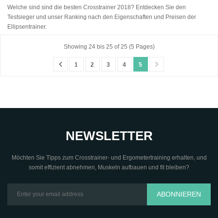
Welche sind sind die besten Crosstrainer 2018? Entdecken Sie den
Testsieger und unser Ranking nach den Eigenschaften und Preisen der
Ellipsentrainer.
Showing 24 bis 25 of 25 (5 Pages)
1
2
3
4
5
NEWSLETTER
Möchten Sie Tipps zum Crosstrainer- und Ergometertraining erhalten, und
somit effizient abnehmen, Muskeln aufbauen und fit bleiben?
ABONNIEREN