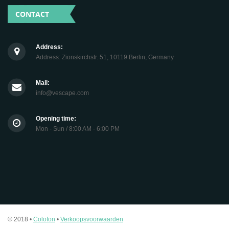
CONTACT
Address:
Address: Zionskirchstr. 51, 10119 Berlin, Germany
Mail:
info@vescape.com
Opening time:
Mon - Sun / 8:00 AM - 6:00 PM
© 2018 •
Colofon
•
Verkoopsvoorwaarden