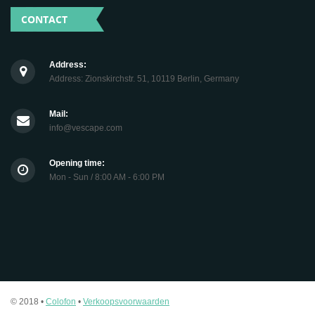
CONTACT
Address:
Address: Zionskirchstr. 51, 10119 Berlin, Germany
Mail:
info@vescape.com
Opening time:
Mon - Sun / 8:00 AM - 6:00 PM
© 2018 •
Colofon
•
Verkoopsvoorwaarden