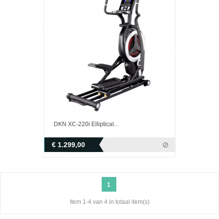
DKN XC-220i Elliptical...
€ 1.299,00
1
Item 1-4 van 4 in totaal item(s)