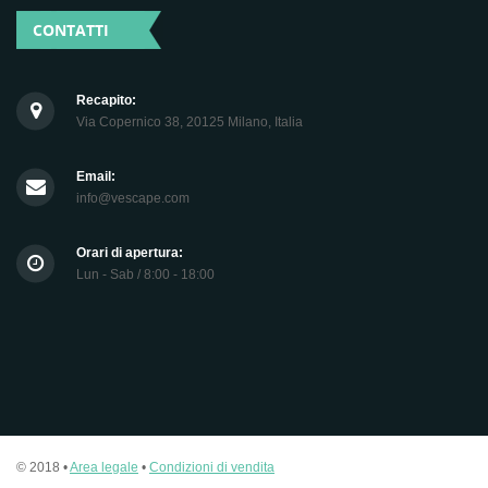
CONTATTI
Recapito:
Via Copernico 38, 20125 Milano, Italia
Email:
info@vescape.com
Orari di apertura:
Lun - Sab / 8:00 - 18:00
© 2018 •
Area legale
•
Condizioni di vendita