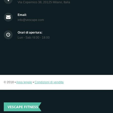
Via Copernico 38, 20125 Milano, Italia
Email:
info@vescape.com
Orari di apertura:
Lun - Sab / 8:00 - 18:00
© 2018 •
Area legale
•
Condizioni di vendita
VESCAPE FITNESS