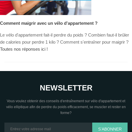
Comment maigrir avec un vélo d'appartement ?
Le vélo d'appartement fait-il perdre du poids ? Combien faut-il brûler
de calories pour perdre 1 kilo ? Comment s'entraîner pour maigrir ?
Toutes nos réponses ici !
NEWSLETTER
Vous voulez obtenir des conseils d'entraînement sur vélo d'appartement et
vélo elliptique afin de perdre du poids efficacement, se muscler et rester en
forme?
S’ABONNER