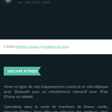
Lun - Sam / 8:00 - 18:00
© 2018 •
Mentions légales
•
Conditions de vente
VESCAPE FITNESS
Vente en ligne de vélo d'appartement connecté et vélo elliptique
avec Bluetooth pour un entraînement interactif avec iPad,
iPhone ou tablette.
Spécialiste dans la vente de machines de fitness cardio,
Vescape Fitness Shop offre une sélection des meilleurs vélos