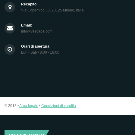
Recapito:
Via Copernico 38, 20125 Milano, Italia
Email:
info@vescape.com
Orari di apertura:
Lun - Sab / 8:00 - 18:00
© 2018 •
Area legale
•
Condizioni di vendita