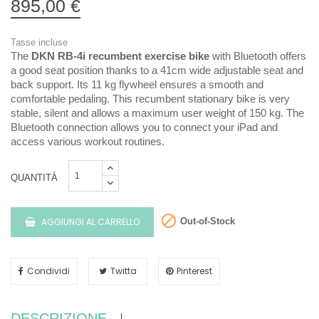
895,00 €
Tasse incluse
The
DKN RB-4i recumbent exercise bike
with Bluetooth offers
a good seat position thanks to a 41cm wide adjustable seat and
back support. Its 11 kg flywheel ensures a smooth and
comfortable pedaling. This recumbent stationary bike is very
stable, silent and allows a maximum user weight of 150 kg. The
Bluetooth connection allows you to connect your iPad and
access various workout routines.
QUANTITÀ

AGGIUNGI AL CARRELLO
Out-of-Stock
Condividi
Twitta
Pinterest
DESCRIZIONE