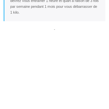
devrez vous entraîner 1 heure et quart à raison de 3 fois
par semaine pendant 1 mois pour vous débarrasser de
1 kilo.