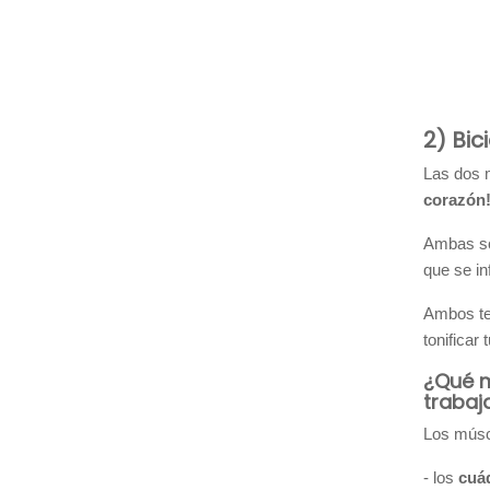
2) Bic
Las dos m
corazón
Ambas so
que se in
Ambos te
tonificar
¿Qué m
trabaj
Los múscu
- los
cuá