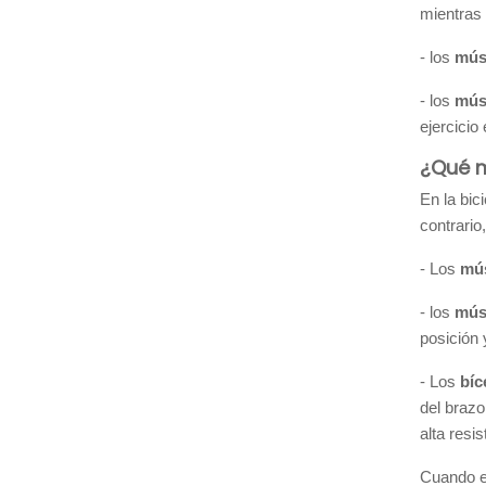
mientras
- los
mús
- los
músc
ejercicio 
¿Qué m
En la bic
contrario,
- Los
mú
- los
músc
posición 
- Los
bíc
del brazo
alta resis
Cuando es