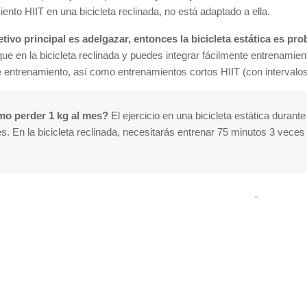
ento HIIT en una bicicleta reclinada, no está adaptado a ella.
jetivo principal es adelgazar, entonces la bicicleta estática es p
que en la bicicleta reclinada y puedes integrar fácilmente entrenami
e entrenamiento, así como entrenamientos cortos HIIT (con intervalo
o perder 1 kg al mes?
El ejercicio en una bicicleta estática duran
s. En la bicicleta reclinada, necesitarás entrenar 75 minutos 3 vec