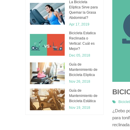
La Bicicleta
Elíptica Sirve para
Quemar la Grasa
Abdominal?
Apr 17, 2019
Bicicleta Estatica
Reclinada o
Vertical: Cuál es
Mejor?
Dec 05, 2018
​Guía de
Mantenimiento de
Bicicleta Eliptica
Nov 26, 2018
BICI
Guía de
Mantenimiento de
Bicicleta Estática
Bicicle
Nov 19, 2018
¿Debo pon
para toni
reclinada