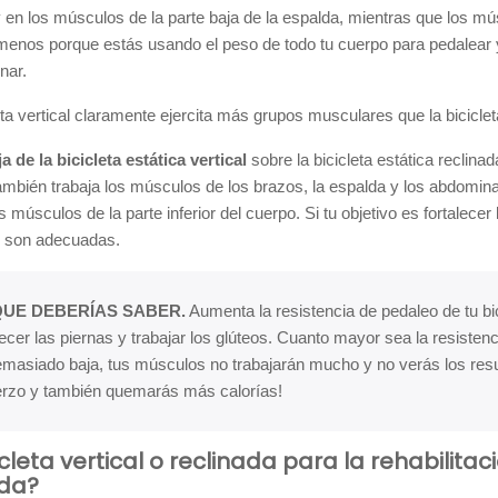
y en los músculos de la parte baja de la espalda, mientras que los m
menos porque estás usando el peso de todo tu cuerpo para pedalear y
nar.
eta vertical claramente ejercita más grupos musculares que la biciclet
a de la bicicleta estática vertical
sobre la bicicleta estática reclin
también trabaja los músculos de los brazos, la espalda y los abdomina
os músculos de la parte inferior del cuerpo. Si tu objetivo es fortalece
s son adecuadas.
QUE DEBERÍAS SABER.
Aumenta la resistencia de pedaleo de tu bici
lecer las piernas y trabajar los glúteos. Cuanto mayor sea la resisten
masiado baja, tus músculos no trabajarán mucho y no verás los resu
erzo y también quemarás más calorías!
icleta vertical o reclinada para la rehabilit
da?