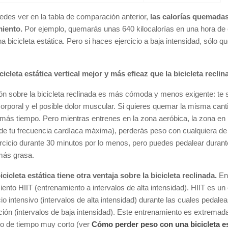
des ver en la tabla de comparación anterior,
las calorías quemadas
iento.
Por ejemplo, quemarás unas 640 kilocalorías en una hora de e
a bicicleta estática. Pero si haces ejercicio a baja intensidad, sólo q
cicleta estática vertical mejor y más eficaz que la bicicleta recl
ón sobre la bicicleta reclinada es más cómoda y menos exigente: te s
 corporal y el posible dolor muscular. Si quieres quemar la misma canti
más tiempo. Pero mientras entrenes en la zona aeróbica, la zona en 
de tu frecuencia cardíaca máxima), perderás peso con cualquiera d
rcicio durante 30 minutos por lo menos, pero puedes pedalear durante
ás grasa.
icicleta estática tiene otra ventaja sobre la bicicleta reclinada.
En 
ento HIIT (entrenamiento a intervalos de alta intensidad). HIIT es un
cio intensivo (intervalos de alta intensidad) durante las cuales pedal
ción (intervalos de baja intensidad). Este entrenamiento es extrem
do de tiempo muy corto (ver
Cómo perder peso con una bicicleta es