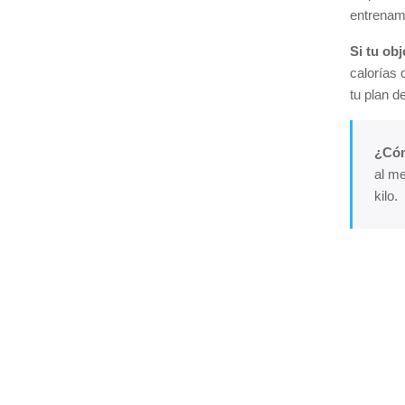
entrenami
Si tu ob
calorías 
tu plan d
¿Cóm
al me
kilo.