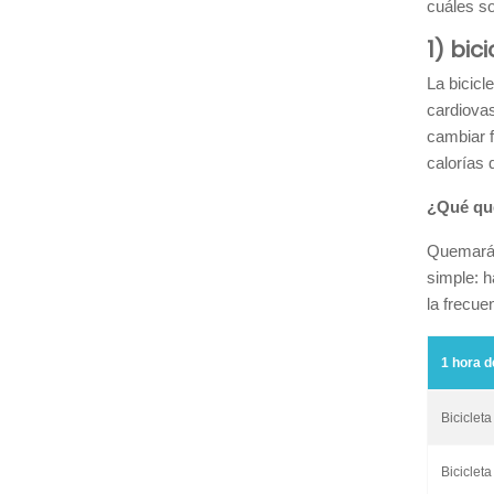
cuáles so
1) bic
La bicicl
cardiovas
cambiar f
calorías 
¿Qué quem
Quemarás 
simple: h
la frecue
1 hora 
Bicicleta
Bicicleta