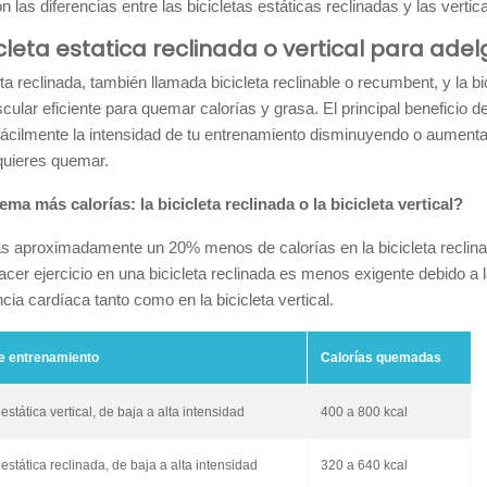
n las diferencias entre las bicicletas estáticas reclinadas y las vertic
icleta estatica reclinada o vertical para ade
eta reclinada, también llamada bicicleta reclinable o recumbent, y la b
cular eficiente para quemar calorías y grasa. El principal benefic
ácilmente la intensidad de tu entrenamiento disminuyendo o aumentand
quieres quemar.
a más calorías: la bicicleta reclinada o la bicicleta vertical?
aproximadamente un 20% menos de calorías en la bicicleta reclinada 
acer ejercicio en una bicicleta reclinada es menos exigente debido a 
ncia cardíaca tanto como en la bicicleta vertical.
de entrenamiento
Calorías quemadas
 estática vertical, de baja a alta intensidad
400 a 800 kcal
 estática reclinada, de baja a alta intensidad
320 a 640 kcal