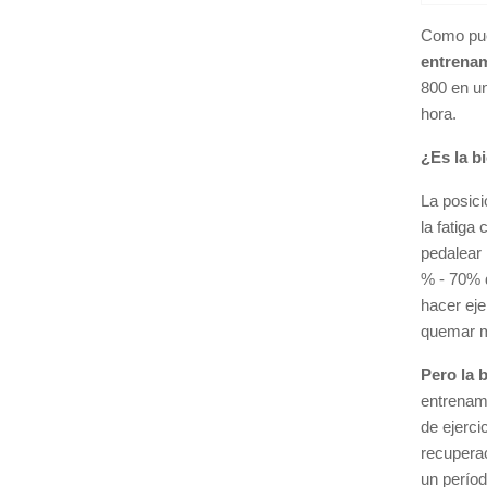
Como pue
entrenam
800 en un
hora.
¿Es la bi
La posici
la fatiga
pedalear 
% - 70% 
hacer eje
quemar m
Pero la b
entrenami
de ejerci
recupera
un perío