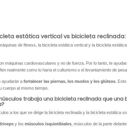
icleta estática vertical vs bicicleta reclina
áquinas de fitness, la bicicleta estática vertical y la bicicleta estáti
!
n máquinas cardiovasculares y no de fuerza. Por lo tanto, te ayuda
flen realmente como lo haría el culturismo o el levantamiento de pesa
 ayudarán a
fortalecer las piernas, los muslos y los glúteos.
Esto 
 tu cuerpo al mismo tiempo.
úsculos trabaja una bicicleta reclinada que una bi
a?
los a los que se dirige la bicicleta reclinada y la bicicleta estática s
driceps
y los
músculos isquiotibiales
, músculos de la parte delant