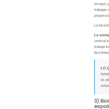
tríceps) 
trabajan 
proporcio
La bicicl
La ventaj
vertical 
trabaja l
bicicleta
LO 
forta
es de
esfu
3) Bic
espal