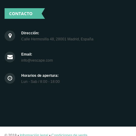
CONTACTO
Dirección:
Calle Hermosilla 48, 28001 Madrid, España
Email:
info@vescape.com
Horarios de apertura:
Lun - Sab / 8:00 - 18:00
© 2018 •
Información legal
•
Condiciones de venta