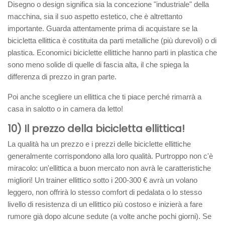
Disegno o design significa sia la concezione "industriale" della
macchina, sia il suo aspetto estetico, che è altrettanto
importante. Guarda attentamente prima di acquistare se la
bicicletta ellittica è costituita da parti metalliche (più durevoli) o di
plastica. Economici biciclette ellittiche hanno parti in plastica che
sono meno solide di quelle di fascia alta, il che spiega la
differenza di prezzo in gran parte.
Poi anche scegliere un ellittica che ti piace perché rimarrà a
casa in salotto o in camera da letto!
10) Il prezzo della bicicletta ellittica!
La qualità ha un prezzo e i prezzi delle biciclette ellittiche
generalmente corrispondono alla loro qualità. Purtroppo non c'è
miracolo: un'ellittica a buon mercato non avrà le caratteristiche
migliori! Un trainer ellittico sotto i 200-300 € avrà un volano
leggero, non offrirà lo stesso comfort di pedalata o lo stesso
livello di resistenza di un ellittico più costoso e inizierà a fare
rumore già dopo alcune sedute (a volte anche pochi giorni). Se