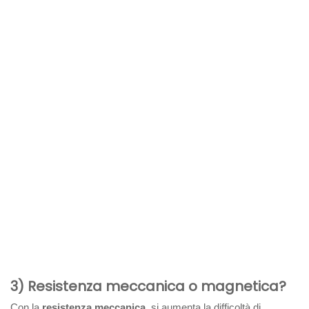
3) Resistenza meccanica o magnetica?
Con la
resistenza meccanica
, si aumenta la difficoltà di