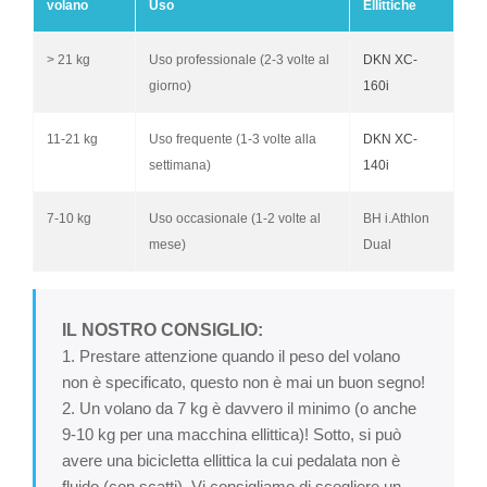
volano
Uso
Ellittiche
> 21 kg
Uso professionale (2-3 volte al
DKN XC-
giorno)
160i
11-21 kg
Uso frequente (1-3 volte alla
DKN XC-
settimana)
140i
7-10 kg
Uso occasionale (1-2 volte al
BH i.Athlon
mese)
Dual
IL NOSTRO CONSIGLIO:
1. Prestare attenzione quando il peso del volano
non è specificato, questo non è mai un buon segno!
2. Un volano da 7 kg è davvero il minimo (o anche
9-10 kg per una macchina ellittica)! Sotto, si può
avere una bicicletta ellittica la cui pedalata non è
fluido (con scatti). Vi consigliamo di scegliere un