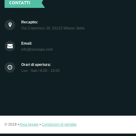
CONTATTI
Recapito:
Via Copernico 38, 20125 Milano, Italia
Email:
info@vescape.com
Orari di apertura:
Lun - Sab / 8:00 - 18:00
© 2018 •
Area legale
•
Condizioni di vendita