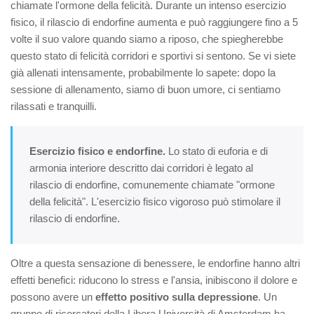
chiamate l'ormone della felicità. Durante un intenso esercizio
fisico, il rilascio di endorfine aumenta e può raggiungere fino a 5
volte il suo valore quando siamo a riposo, che spiegherebbe
questo stato di felicità corridori e sportivi si sentono. Se vi siete
già allenati intensamente, probabilmente lo sapete: dopo la
sessione di allenamento, siamo di buon umore, ci sentiamo
rilassati e tranquilli.
Esercizio fisico e endorfine.
Lo stato di euforia e di
armonia interiore descritto dai corridori è legato al
rilascio di endorfine, comunemente chiamate "ormone
della felicità". L'esercizio fisico vigoroso può stimolare il
rilascio di endorfine.
Oltre a questa sensazione di benessere, le endorfine hanno altri
effetti benefici: riducono lo stress e l'ansia, inibiscono il dolore e
possono avere un
effetto positivo sulla depressione
. Un
gruppo di ricercatori della Libera Università di Amsterdam ha