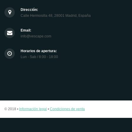
Dirección:
Calle Hermosilla 48, 28001 Madrid, España
Email:
info@vescape.com
Horarios de apertura:
Lun - Sab / 8:00 - 18:00
© 2018 •
Información legal
•
Condiciones de venta