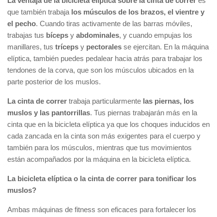
La ventaja de la bicicleta elíptica sobre la cinta de correr
es
que también trabaja
los músculos de los brazos, el vientre y
el pecho
. Cuando tiras activamente de las barras móviles,
trabajas tus
bíceps
y
abdominales
, y cuando empujas los
manillares, tus
tríceps
y
pectorales
se ejercitan. En la máquina
elíptica, también puedes pedalear hacia atrás para trabajar los
tendones de la corva, que son los músculos ubicados en la
parte posterior de los muslos.
La cinta de correr
trabaja particularmente
las piernas, los
muslos y las pantorrillas
. Tus piernas trabajarán más en la
cinta que en la bicicleta elíptica ya que los choques inducidos en
cada zancada en la cinta son más exigentes para el cuerpo y
también para los músculos, mientras que tus movimientos
están acompañados por la máquina en la bicicleta elíptica.
La bicicleta elíptica o la cinta de correr para tonificar los
muslos?
Ambas máquinas de fitness son eficaces para fortalecer los