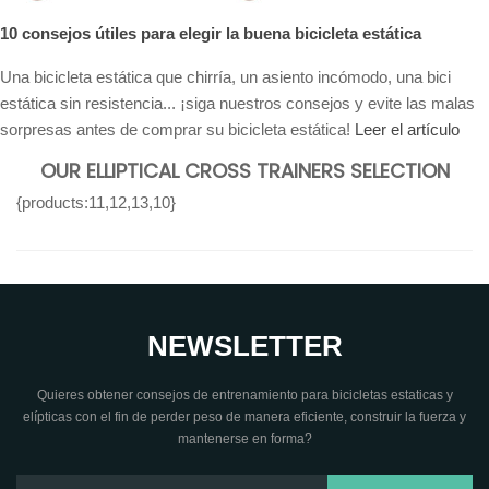
10 consejos útiles para elegir la buena bicicleta estática
Una bicicleta estática que chirría, un asiento incómodo, una bici
estática sin resistencia... ¡siga nuestros consejos y evite las malas
sorpresas antes de comprar su bicicleta estática!
Leer el artículo
OUR ELLIPTICAL CROSS TRAINERS SELECTION
{products:11,12,13,10}
NEWSLETTER
Quieres obtener consejos de entrenamiento para bicicletas estaticas y
elípticas con el fin de perder peso de manera eficiente, construir la fuerza y
mantenerse en forma?