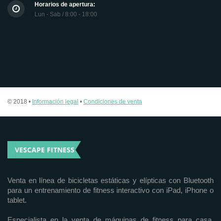
Horarios de apertura:
Lun - Sab / 8:00 - 18:00
© 2018 •
Información legal
•
Condiciones de venta
VESCAPE FITNESS
Venta en línea de bicicletas estáticas y elípticas con Bluetooth
para un entrenamiento de fitness interactivo con iPad, iPhone o
tablet.
Especialista en la venta de máquinas de fitness para casa,