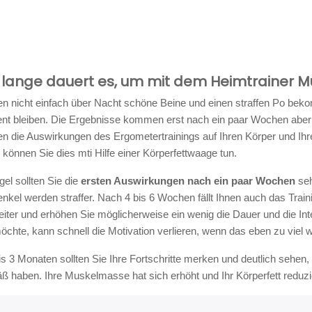
e lange dauert es, um mit dem Heimtrainer 
en nicht einfach über Nacht schöne Beine und einen straffen Po bek
nt bleiben. Die Ergebnisse kommen erst nach ein paar Wochen aber 
en die Auswirkungen des Ergometertrainings auf Ihren Körper und Ih
können Sie dies mti Hilfe einer Körperfettwaage tun.
gel sollten Sie die
ersten Auswirkungen nach ein paar Wochen
seh
kel werden straffer. Nach 4 bis 6 Wochen fällt Ihnen auch das Traini
ter und erhöhen Sie möglicherweise ein wenig die Dauer und die Inten
möchte, kann schnell die Motivation verlieren, wenn das eben zu viel w
s 3 Monaten sollten Sie Ihre Fortschritte merken und deutlich sehen,
 haben. Ihre Muskelmasse hat sich erhöht und Ihr Körperfett reduzier