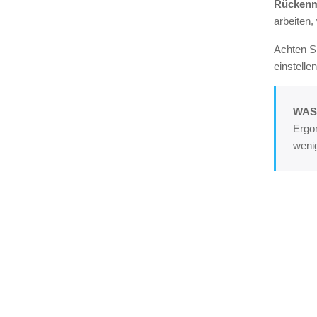
Rückenm
arbeiten,
Achten S
einstell
WAS
Ergo
weni