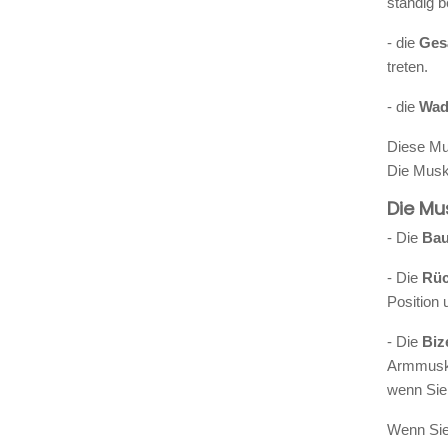
ständig 
- die
Ges
treten.
- die
Wad
Diese Mu
Die Musk
Die Mu
- Die
Bau
- Die
Rüc
Position 
- Die
Biz
Armmuske
wenn Sie
Wenn Si