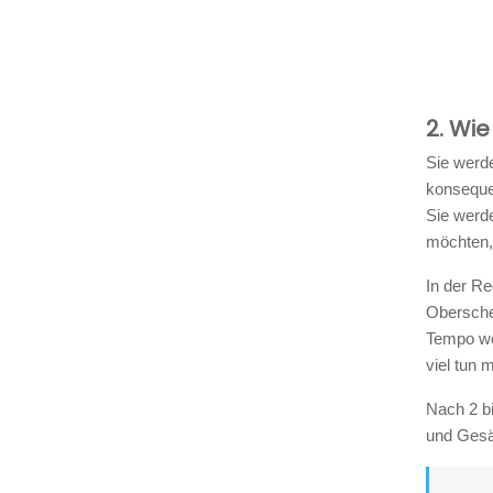
2. Wi
Sie werd
konseque
Sie werd
möchten, 
In der Re
Oberschen
Tempo wei
viel tun 
Nach 2 bi
und Gesäß