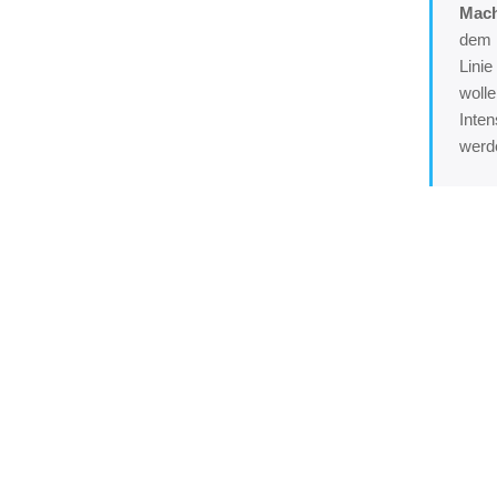
Mach
dem H
Linie
wolle
Inten
werde