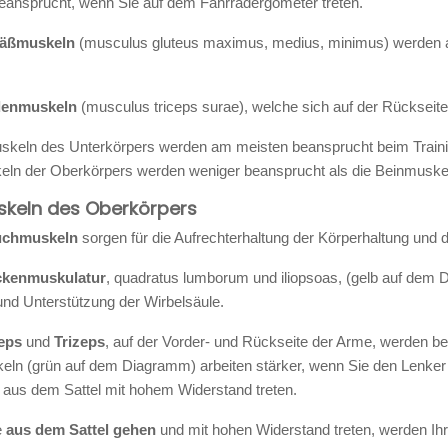
beansprucht, wenn Sie auf dem Fahrradergometer treten.
äßmuskeln
(musculus gluteus maximus, medius, minimus) werden au
enmuskeln
(musculus triceps surae), welche sich auf der Rückseite
skeln des Unterkörpers werden am meisten beansprucht beim Traini
eln der Oberkörpers werden weniger beansprucht als die Beinmuske
skeln des Oberkörpers
chmuskeln
sorgen für die Aufrechterhaltung der Körperhaltung und
kenmuskulatur
, quadratus lumborum und iliopsoas, (gelb auf dem D
und Unterstützung der Wirbelsäule.
eps
und
Trizeps
, auf der Vorder- und Rückseite der Arme, werden b
ln (grün auf dem Diagramm) arbeiten stärker, wenn Sie den Lenker z
 aus dem Sattel mit hohem Widerstand treten.
e
aus dem Sattel gehen
und mit hohen Widerstand treten, werden Ih