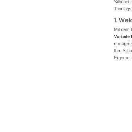
Silhouett
Training
1. We
Mit dem E
Vorteile
ermöglich
Ihre Silh
Ergomete