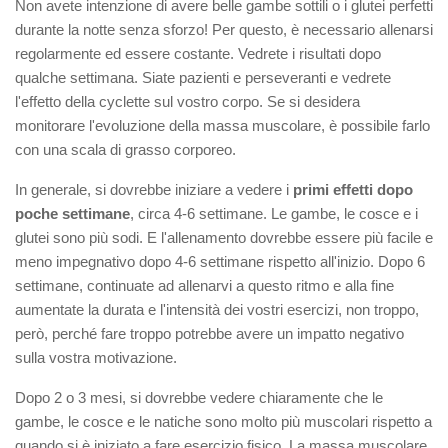
Non avete intenzione di avere belle gambe sottili o i glutei perfetti
durante la notte senza sforzo! Per questo, è necessario allenarsi
regolarmente ed essere costante. Vedrete i risultati dopo
qualche settimana. Siate pazienti e perseveranti e vedrete
l'effetto della cyclette sul vostro corpo. Se si desidera
monitorare l'evoluzione della massa muscolare, è possibile farlo
con una scala di grasso corporeo.
In generale, si dovrebbe iniziare a vedere i
primi effetti dopo
poche settimane
, circa 4-6 settimane. Le gambe, le cosce e i
glutei sono più sodi. E l'allenamento dovrebbe essere più facile e
meno impegnativo dopo 4-6 settimane rispetto all'inizio. Dopo 6
settimane, continuate ad allenarvi a questo ritmo e alla fine
aumentate la durata e l'intensità dei vostri esercizi, non troppo,
però, perché fare troppo potrebbe avere un impatto negativo
sulla vostra motivazione.
Dopo 2 o 3 mesi, si dovrebbe vedere chiaramente che le
gambe, le cosce e le natiche sono molto più muscolari rispetto a
quando si è iniziato a fare esercizio fisico. La massa muscolare