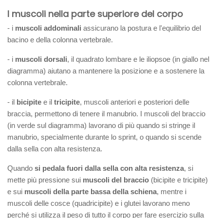
I muscoli nella parte superiore del corpo
- i
muscoli addominali
assicurano la postura e l'equilibrio del
bacino e della colonna vertebrale.
- i
muscoli dorsali
, il quadrato lombare e le iliopsoe (in giallo nel
diagramma) aiutano a mantenere la posizione e a sostenere la
colonna vertebrale.
- il
bicipite
e il
tricipite
, muscoli anteriori e posteriori delle
braccia, permettono di tenere il manubrio. I muscoli del braccio
(in verde sul diagramma) lavorano di più quando si stringe il
manubrio, specialmente durante lo sprint, o quando si scende
dalla sella con alta resistenza.
Quando
si pedala fuori dalla sella con alta resistenza
, si
mette più pressione sui
muscoli del braccio
(bicipite e tricipite)
e sui
muscoli della parte bassa della schiena
, mentre i
muscoli delle cosce (quadricipite) e i glutei lavorano meno
perché si utilizza il peso di tutto il corpo per fare esercizio sulla