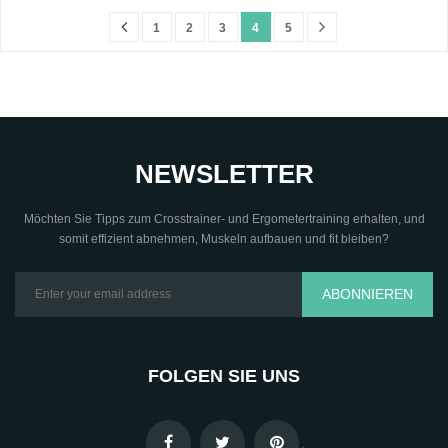
1
2
3
4
5
NEWSLETTER
Möchten Sie Tipps zum Crosstrainer- und Ergometertraining erhalten, und
somit effizient abnehmen, Muskeln aufbauen und fit bleiben?
ABONNIEREN
FOLGEN SIE UNS
.