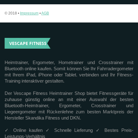
© 2018 •
Impressum
•
AGB
VESCAPE FITNESS
Heimtrainer, Ergometer, Hometrainer und Crosstrainer mit
Bluetooth online kaufen. Somit können Sie Ihr Fahrradergometer
mit Ihrem iPad, iPhone oder Tablet. verbinden und Ihr Fitness-
Training interaktiver gestalten.
Der Vescape Fitness Heimtrainer Shop bietet Fitnessgeräte für
zuhause günstig online an mit einer Auswahl der besten
Bluetooth-Heimtrainer, Ergometer, Crosstrainer und
Liegeergometer mit Rückenlehne zum besten Marktpreis der
Hersteller Skandika Fitness und DKN.
✓ Online kaufen ✓ Schnelle Lieferung ✓ Bestes Preis-
Leistungs-Verhältnis