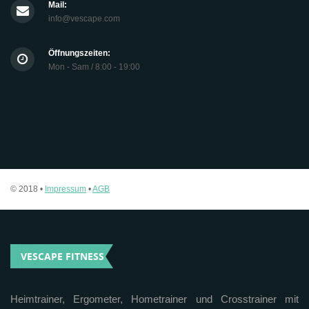
Mail:
info@vescape.com
Öffnungszeiten:
Mon - Sam / 8:00 - 19:00
© 2018 •
Impressum
•
AGB
VESCAPE FITNESS
Heimtrainer, Ergometer, Hometrainer und Crosstrainer mit