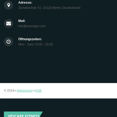
Adresse:
Zionskirchstr. 51, 10119 Berlin, Deutschland
Mail:
info@vescape.com
Öffnungszeiten:
Mon - Sam / 8:00 - 19:00
© 2018 •
Impressum
•
AGB
VESCAPE FITNESS